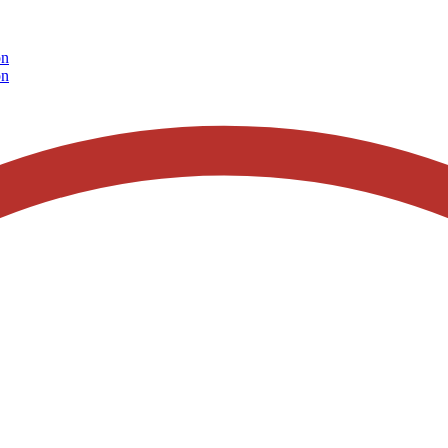
on
on