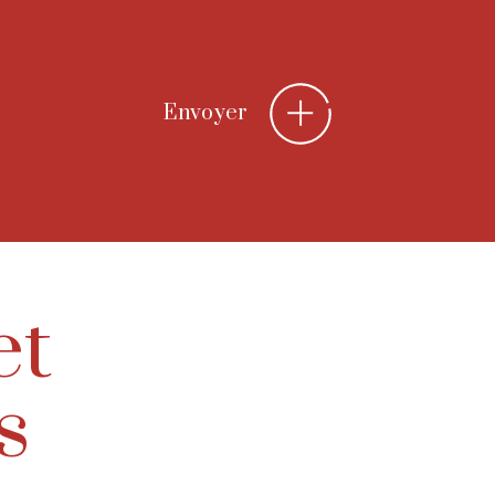
Envoyer
et
s