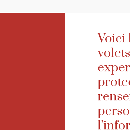
Voici
volet
exper
prote
rense
perso
l’inf