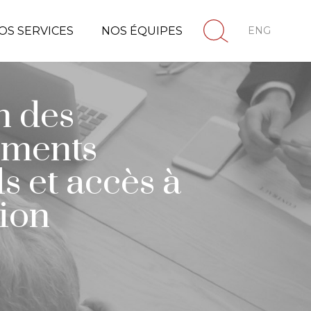
OS SERVICES
NOS ÉQUIPES
ENG
n des
ements
s et accès à
tion