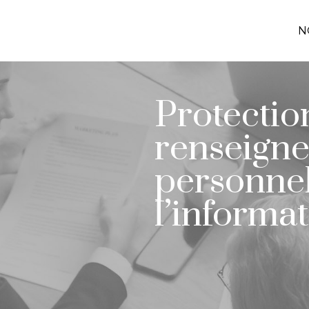
N
Protectio
renseign
personnel
l’informa