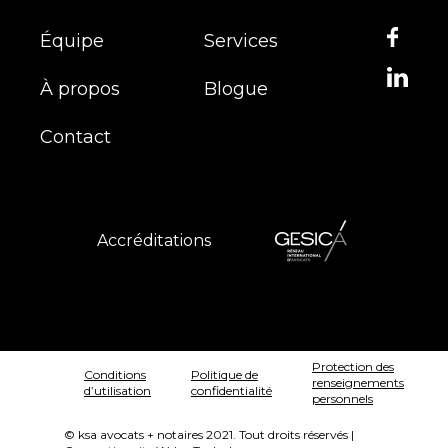
Équipe
Services
À propos
Blogue
Contact
Accréditations
Protection des
Conditions
Politique de
renseignements
d’utilisation
confidentialité
personnels
© ksa avocats + notaires 2021. Tout droits réservés |