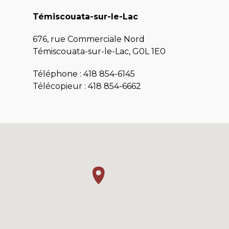
Témiscouata-sur-le-Lac
676, rue Commerciale Nord
Témiscouata-sur-le-Lac, G0L 1E0
Téléphone :
418 854-6145
Télécopieur : 418 854-6662
Saint-Cyprien
197, rue Principale, bureau 202
Saint-Cyprien, G0L 2P0
Téléphone :
418 963-1287
Télécopieur : 418 862-2404